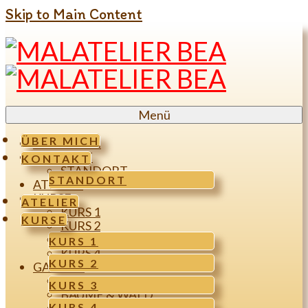
Skip to Main Content
Menü
ÜBER MICH
ÜBER MICH
KONTAKT
KONTAKT
STANDORT
STANDORT
ATELIER
KURSE
ATELIER
KURS 1
KURSE
KURS 2
KURS 3
KURS 1
KURS 4
KURS 2
GALERIE
MENSCHEN & FIGUREN
KURS 3
BÄUME & WALD
KURS 4