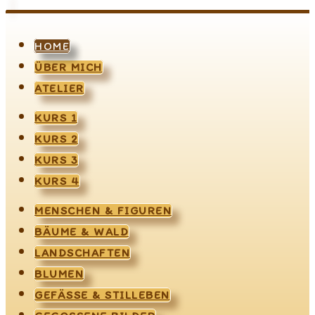
HOME
ÜBER MICH
ATELIER
KURS 1
KURS 2
KURS 3
KURS 4
MENSCHEN & FIGUREN
BÄUME & WALD
LANDSCHAFTEN
BLUMEN
GEFÄSSE & STILLEBEN