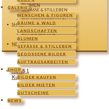
LANDSCHAFTEN
BLUMEN
GALERIE
GEFÄSSE & STILLEBEN
GEGOSSENE BILDER
MENSCHEN & FIGUREN
AUFTRAGSARBEITEN
BÄUME & WALD
SHOP
BILDER KAUFEN
LANDSCHAFTEN
BILDER MIETEN
BLUMEN
GUTSCHEINE
NEWS
GEFÄSSE & STILLEBEN
GEGOSSENE BILDER
AUFTRAGSARBEITEN
SHOP
KURS 1
Kurs 1 / Puring- Workshop
BILDER KAUFEN
BILDER MIETEN
GUTSCHEINE
NEWS