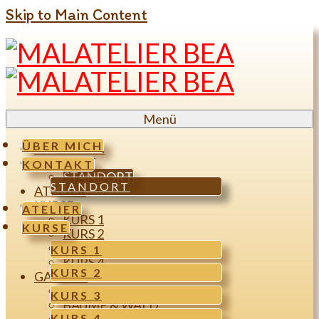
Skip to Main Content
Menü
ÜBER MICH
ÜBER MICH
KONTAKT
KONTAKT
STANDORT
STANDORT
ATELIER
KURSE
ATELIER
KURS 1
KURSE
KURS 2
KURS 3
KURS 1
KURS 4
KURS 2
GALERIE
MENSCHEN & FIGUREN
KURS 3
BÄUME & WALD
KURS 4