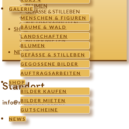
LANDSCHAFTEN
BLUMEN
GALERIE
GEFÄSSE & STILLEBEN
GEGOSSENE BILDER
MENSCHEN & FIGUREN
AUFTRAGSARBEITEN
BÄUME & WALD
SHOP
BILDER KAUFEN
LANDSCHAFTEN
BILDER MIETEN
BLUMEN
GUTSCHEINE
NEWS
GEFÄSSE & STILLEBEN
GEGOSSENE BILDER
AUFTRAGSARBEITEN
Standort
SHOP
BILDER KAUFEN
BILDER MIETEN
info@malatelierbea.ch
GUTSCHEINE
NEWS