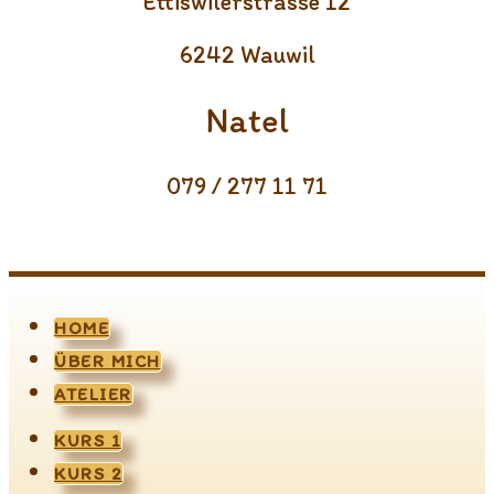
Ettiswilerstrasse 12
6242 Wauwil
Natel
079 / 277 11 71
HOME
ÜBER MICH
ATELIER
KURS 1
KURS 2