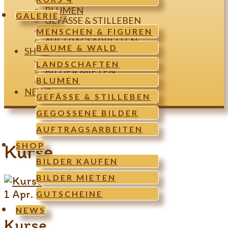
LANDSCHAFTEN
BLUMEN
GALERIE
GEFÄSSE & STILLEBEN
GEGOSSENE BILDER
MENSCHEN & FIGUREN
AUFTRAGSARBEITEN
BÄUME & WALD
SHOP
BILDER KAUFEN
LANDSCHAFTEN
BILDER MIETEN
BLUMEN
GUTSCHEINE
NEWS
GEFÄSSE & STILLEBEN
GEGOSSENE BILDER
AUFTRAGSARBEITEN
Kurse
SHOP
BILDER KAUFEN
BILDER MIETEN
1
Apr. 2018
GUTSCHEINE
NEWS
Kurse