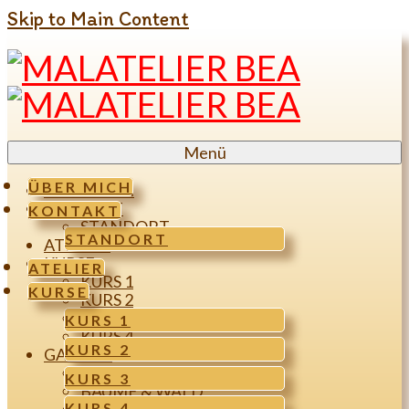
Skip to Main Content
Menü
ÜBER MICH
ÜBER MICH
KONTAKT
KONTAKT
STANDORT
STANDORT
ATELIER
KURSE
ATELIER
KURS 1
KURSE
KURS 2
KURS 3
KURS 1
KURS 4
KURS 2
GALERIE
MENSCHEN & FIGUREN
KURS 3
BÄUME & WALD
KURS 4